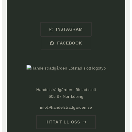
INSTAGRAM
FACEBOOK
Handelsträdgården Löfstad slott
605 97 Norrköping
info@handelstradgarden.se
HITTA TILL OSS