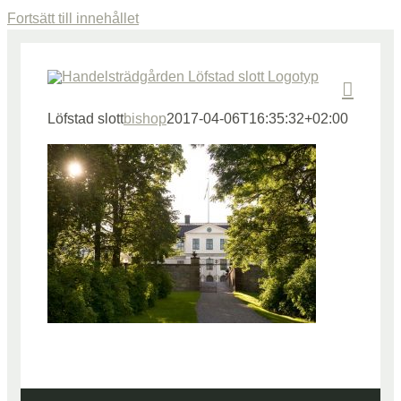
Fortsätt till innehållet
Löfstad slott
bishop
2017-04-06T16:35:32+02:00